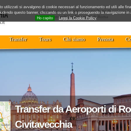
o utilizzati si avvalgono di cookie necessari al funzionamento ed utili alle final
Noleggio con conducente tra Porto di
hiudendo questo banner, cliccando su un link o proseguendo la navigazione in a
Civitavecchia e Aeroporti di Roma
Ho capito
Leggi la Cookie Policy
Transfer
Tours
Chi siamo
Prenota
Co
Transfer da Aeroporti di R
Civitavecchia