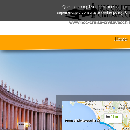
Questo sito o gli strumenti terzi da quest
saperne di più consulta la cookie policy. C
Home